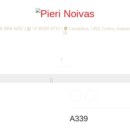
9 3894 6092 |
19 99285 6732 |
Candelária, 1302, Centro, Indaia
SP
A339