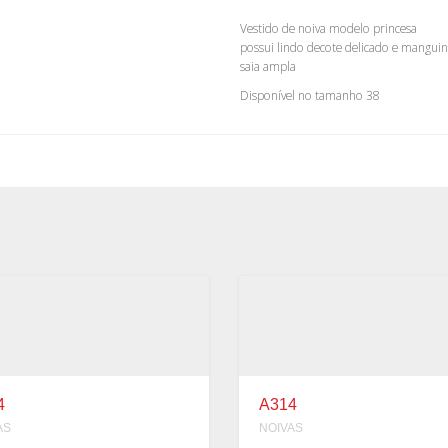
Vestido de noiva modelo princesa
possui lindo decote delicado e mangui
saia ampla
Disponível no tamanho 38
4
A314
AS
NOIVAS