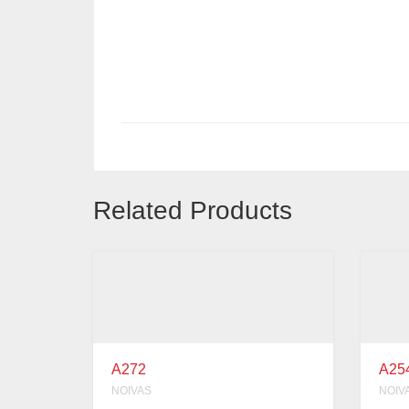
Related Products
A272
A25
NOIVAS
NOIV