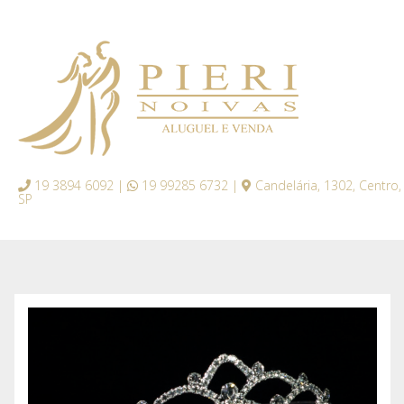
19 3894 6092 |
19 99285 6732 |
Candelária, 1302, Centro,
SP