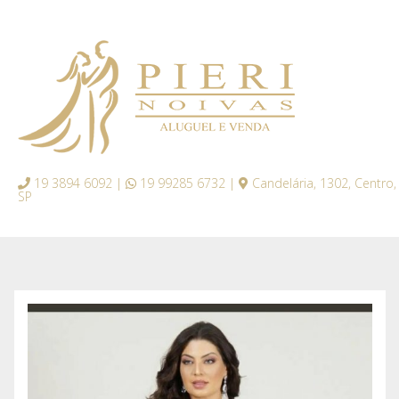
19 3894 6092 |
19 99285 6732 |
Candelária, 1302, Centro,
SP