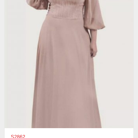
S2862